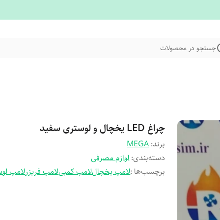
جستجو در محصولات
چراغ LED یخچال و لوستری سفید
برند:
MEGA
دسته‌بندی
:
لوازم مصرفی
برچسب‌ها :
لامپ یخچال
لامپ کمبی
لامپ فریزر
لامپ لو