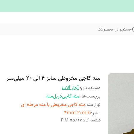
جستجو در محصولات
مته کاجی مخروطی سایز 4 الی 20 میلی‌متر
دسته‌بندی
:
آچار آلات
برچسب‌ها :
مته کاجی
دریل
مته
نوع مته
:
مته کاجی مخروطی یا مته مرحله ای
سایز
:
4mm-20mm
شناسه کالا
P.M no.127