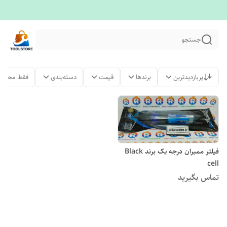
جستجو
پربازدیدترین
برندها
قیمت
دسته‌بندی
فقط محصول
فیلتر ممبران درجه یک برند Black
cell
تماس بگیرید