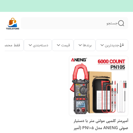
جستجو
جدیدترین
برندها
قیمت
دسته‌بندی
فقط محصولات
آمپرمتر کلمپی مولتی متر با دستیار
صوتی ANENG مدل PN105 (آمپر