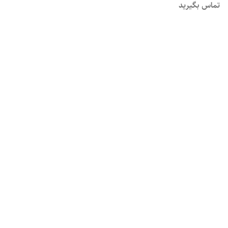
سنج A/C & DC)
تماس بگیرید