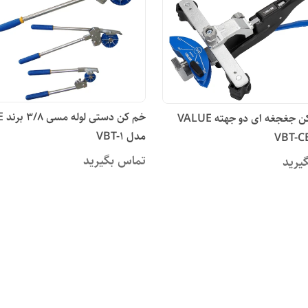
خم ک
لوله خم کن جغجغه ای دو جهته VALUE
مدل VBT-1
تماس بگیرید
یرید