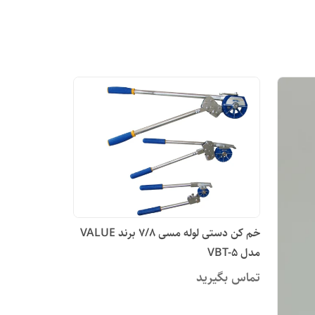
خم کن دستی لوله مسی 7/8 برند VALUE
مدل VBT-5
تماس بگیرید