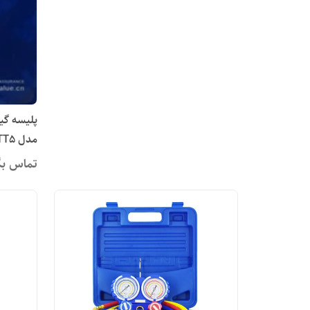
مدل VTT5
تماس بگ