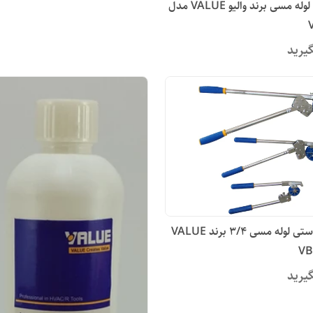
گشاد کن لوله مسی برند والیو VALUE مدل‏
یرید
خم کن دستی لوله مسی 3/4 برند VALUE
یرید