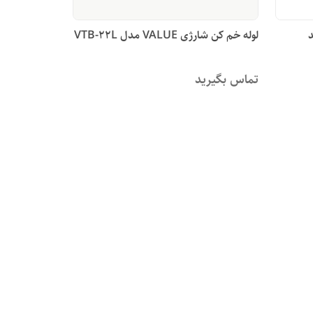
د
لوله خم کن شارژی VALUE مدل VTB-22L
تماس بگیرید