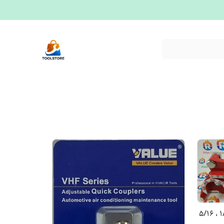
خم کن دستی لوله مسی سه کاره 1/4 ، 5/16