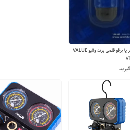
پلیسه گیر یا برقو قلمی برند والیو VALUE
یرید