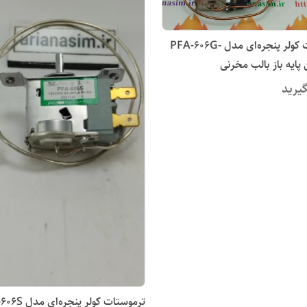
ترموستات کولر پنجره‌ای مدل PFA-606G-
یرید