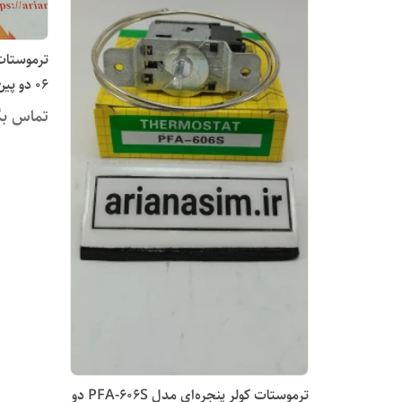
06 دو پین پایه باز بالب مخرنی
تماس بگ
ترموستات کولر پنجره‌ای مدل PFA-606S دو