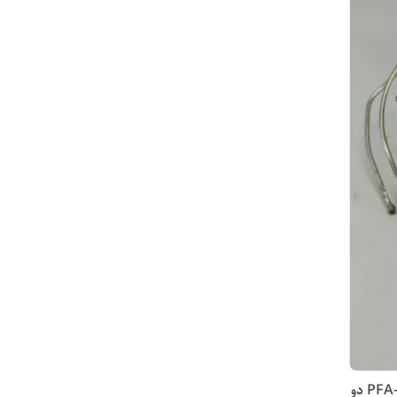
ترموستات کولر پنجره‌ای مدل PFA-606S دو