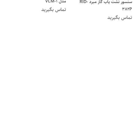
مدل VLM-1
سنسور نشت یاب گاز مبرد RlD-
تماس بگیرید
382P
تماس بگیرید