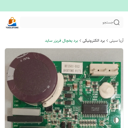
جستجو
آریا سیتی
برد الکترونیکی
برد یخچال فریزر ساید