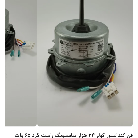
فن کندانسور کولر ۲۴ هزار سامسونگ راست گرد 65 وات