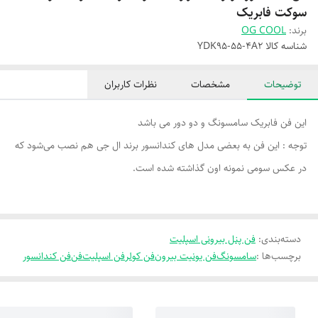
سوکت فابریک
برند:
OG COOL
شناسه کالا
YDK95-55-4A2
توضیحات
مشخصات
نظرات کاربران
این فن فابریک سامسونگ و دو دور می باشد
توجه : این فن به بعضی مدل های کندانسور برند ال جی هم نصب می‌شود که
در عکس سومی نمونه اون گذاشته شده است.
دسته‌بندی
:
فن پنل بیرونی اسپلیت
برچسب‌ها :
سامسونگ
فن یونیت بیرون
فن کولر
فن اسپلیت
فن
فن کندانسور