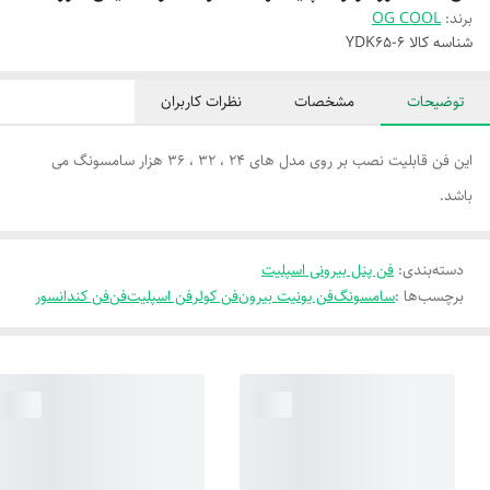
برند:
OG COOL
شناسه کالا
YDK65-6
توضیحات
مشخصات
نظرات کاربران
این فن قابلیت نصب بر روی مدل های 24 ، 32 ، 36 هزار سامسونگ می
باشد.
دسته‌بندی
:
فن پنل بیرونی اسپلیت
برچسب‌ها :
سامسونگ
فن یونیت بیرون
فن کولر
فن اسپلیت
فن
فن کندانسور