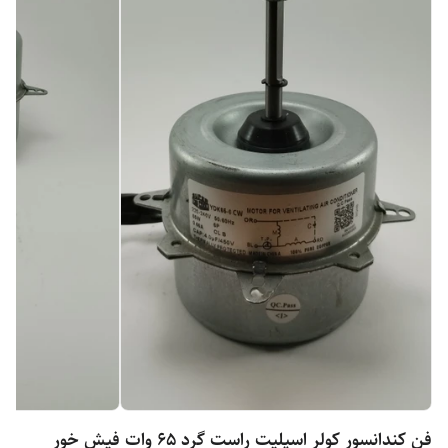
فن کندانسور کولر اسپلیت راست گرد 65 وات فیش خور