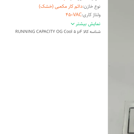
نوع خازن
:
دائم کار مکعبی (خشک)
ولتاژ کاری
:
450VAC
محدوده دمای
40- درجه سانتیگراد الی 85 درجه
نمایش بیشتر
کاری
:
سانتیگراد
شناسه کالا
RUNNING CAPACITY OG Cool ۵ µF
تعداد پایه
:
2 پایه
تلرانس خازن
:
5%