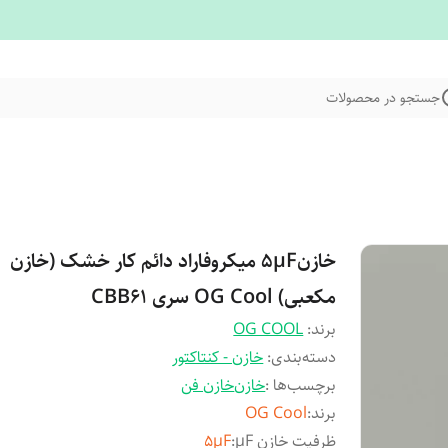
جستجو در محصولات
خازن۵µF میکروفاراد دائم کار خشک (خازن
مکعبی) OG Cool سری CBB61
برند:
OG COOL
دسته‌بندی
:
خازن - کنتاکتور
برچسب‌ها :
خازن
خازن فن
برند
:
OG Cool
ظرفیت خازن µF
:
۵µF