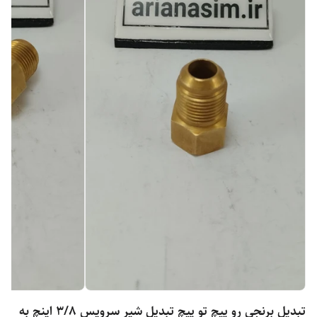
تبدیل برنجی رو پیچ تو پیچ تبدیل شیر سرویس 3/8 اینچ به