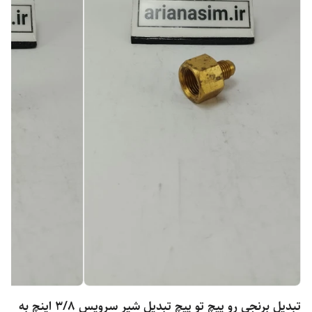
تبدیل برنجی رو پیچ تو پیچ تبدیل شیر سرویس 3/8 اینچ به