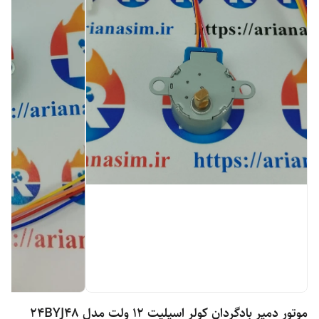
موتور دمپر بادگردان کولر اسپلیت 12 ولت مدل 24BYJ48