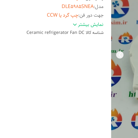
مدل
:
DLE5985SNEA
جهت دور فن
:
چپ گرد یا CCW
تعداد سیم فن سوکت
:
۳ سیم
نمایش بیشتر
قابلیت Feedback برای برد
:
دارد
شناسه کالا
Ceramic refrigerator Fan DC
۲۵۲۰
:
RPM
وات فن
:
2.6W
طول شفت
:
41mm یا 1.6in
آمپر مصرفی
:
0.2A
قطر شفت
:
3.2mm یا 0.126in