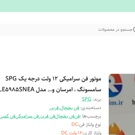
جستجو در محصولات
موتور فن سرامیکی ۱۲ ولت درجه یک SPG
سامسونگ ، امرسان و... مدل DLE5985SNEA
برند:
SPG
دسته‌بندی
:
فن یخچال فریزر
برچسب‌ها :
فن
فن یخچال
فن فریزر
فن سرامیکی
فن کمبی
نوع ولتاژ فن
:
DC
ولتاژ کاری
:
۱۲ ولت DC