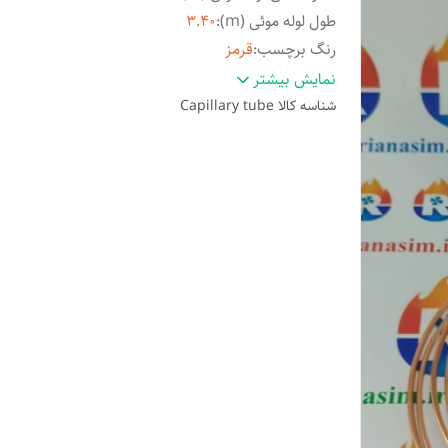
طول لوله موئی (m)
:
3.۴۰
رنگ برچسب
:
قرمز
برند
:
http://arianasim.ir
نمایش بیشتر
شناسه کالا
Capillary tube