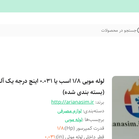
جستجو در محصولات
لوله مویی 1/8 اسب یا 0.031 اینچ درجه 
(بسته بندی شده)
برند:
http://arianasim.ir
دسته‌بندی
:
لوازم مصرفی
برچسب‌ها :
لوله مویی
قدرت کمپرسور (Hp)
:
1/8
قطر داخلی لوله موئی (in)
:
0.031