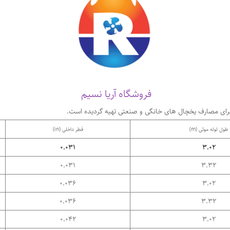
فروشگاه آریا نسیم
یر برای مصارف یخچال های خانگی و صنعتی تهیه گردیده است.
طول لوله موئی (m)
قطر داخلی (in)
0.031
3.02
0.031
3.32
0.036
3.02
0.036
3.32
0.042
3.02