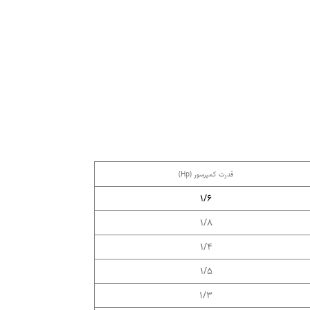
قدرت کمپرسور (Hp)
1/6
1/8
1/4
1/5
1/3