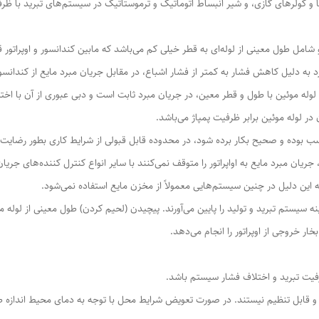
 کولرهای گازی، و شیر انبساط اتوماتیک و ترموستاتیک در سیستم‌های تبرید با ظرفیت 
شامل طول معینی از لوله‌ای به قطر خیلی کم می‌باشد که مابین کندانسور و اوپراتور 
ه دلیل کاهش فشار به کمتر از فشار اشباع، در مقابل جریان مبرد مایع از کندانسور 
 لوله موئین با طول و قطر معین، در جریان مبرد ثابت است و دبی عبوری از آن با اخ
 لوله موئین برابر ظرفیت پمپاژ می‌باشد.
سب بوده و صحیح بکار برده شود، در محدوده قابل قبولی از شرایط کاری بطور رضا
ریان مبرد مایع به اواپراتور را متوقف نمی‌کنند با سایر انواع کنترل کننده‌های ج
ه این دلیل در چنین سیستم‌هایی معمولاً از مخزن مایع استفاده نمی‌شود.
ه سیستم تبرید و تولید را پایین می‌آورند. پیچیدن (لحیم کردن) طول معینی از لوله م
 خروجی از اوپراتور را انجام می‌دهد.
فیت تبرید و اختلاف فشار سیستم باشد.
ابل تنظیم نیستند. در صورت تعویض شرایط محل با توجه به دمای محیط اندازه طول م