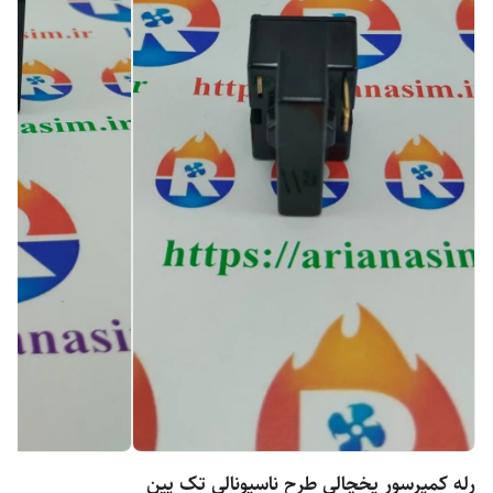
رله کمپرسور یخچالی طرح ناسیونالی تک پین