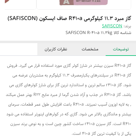
گاز مبرد ۱۱.۳ کیلوگرمی R410a صاف ایسکون (SAFISCON)
برند:
SAFISCON
شناسه کالا
SAFISCON R-410a 11.3kg
توضیحات
مشخصات
نظرات کاربران
گاز R410a سیزن بیشتر در شارژ کولر گازی مورد استفاده قرار می گیرد. فروش
گاز R410a در سیلندرهای یکبارمصرف 11.3 کیلوگرم به مشتریان عرضه می
شود. گاز r410a سالم ترین و استاندارد ترین گاز برای شارژ کولرهای گازی می
باشد. گاز R410a در جذب و آزاد شدن گرما از مبرد مایع R22 بهتر عمل میکند
, به لایه اوزون آسیب نمیزند. R410a باعث افزایش طول عمر قطعات، سرمای
بیشتر و ماندگاری بالاتر می شود. گازی که در کولرهای اینورتر استفاده می شود
R410 است. گاز سیزن r410a ساخت کشور چین است و به نوعی برند سیزن
یکی از با کیفیت ترین گاز 410a است.