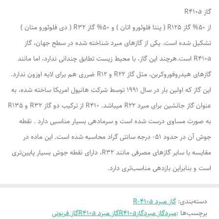
گاز R410a
از 50% گاز R125 ( پنتا فلوئورو اتان ) و 50% گاز R32 ( دی فلوئورو متان )
تشکیل شده است. یکی از گاز‌های مبرد شناخته شده در سطح جهان، گاز
R410a است.هرچند این گاز، با محیط زیست تطابق چندانی ندارد، اما مانند
گاز‌های هیدروفوروکربن، مثل گاز R22 و R12 ضرری هم برای لایه اوزون ندارد.
این گاز که اولین بار در سال ۱۹۹۱ توسط شرکت هانیول امریکا ساخته شده، به
عنوان گاز جانشین برای مبرد R22 میباشد. R410 از ترکیب دو گاز R32 و R135
به صورت مساوی درست شده است و سرمادهی بسیار مناسبی دارد . نقطه
جوش آن در حدود ۵۱- درجه سانتی گراد محاسبه شده است. این ماده در
مقایسه با سایر گاز‌های مصرفی مانند R32، دارای نقطه جوش بسیار پایین‌تری
است و بنابراین بازدهی مناسب‌تری دارد.
دسته‌بندی
:
گاز مبرد R-410a
برچسب‌ها :
مبرد
گاز مبرد
گاز
R410a
گاز مبرد R410a
گاز فریونی