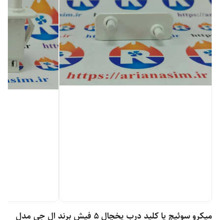
میکرو سوئیچ یا کلید درب یخچال 5 فیش برند ال جی مدل