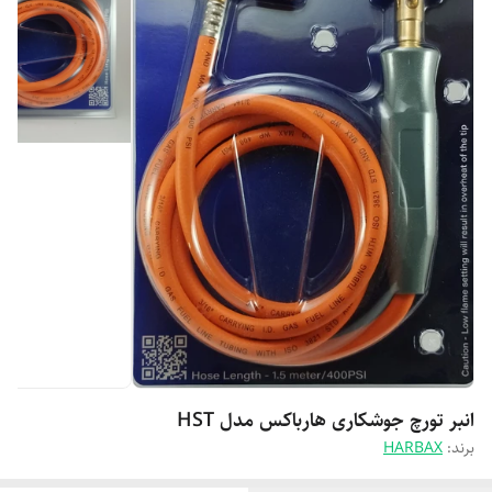
انبر تورچ جوشکاری هارباکس مدل HST
برند:
HARBAX