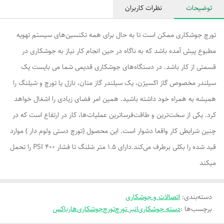
توضیحات
نظرات کاربران
تورچ جوشکاری ممکن است تا به حال برای همه تکنسین‌های سیستم تهویه
مطبوع پیش آمده باشد که به ناگاه در حین انجام کار نیاز به جوشکاری در
قسمتی از کار باشد. در دستگاه‌های جوشکاری قدیمی شما می بایست یک
سیلندر مخصوص گاز اکسیژن، یک سیلندر گاز متان، نازل یا تورچ و شیلنگ را
همیشه به همراه خود داشته باشید. همین امر فضای زیادی را اشغال خواهد
کرد. یکی از سخت‌ترین و طاقت‌فرسا‌ترین عملیات‌ها، کار در ارتفاع است که در
چنین شرایطی کار واقعا دشوار است. این محصول (تورچ دستی ولوم دار ) موارد
قید شده را بکلی برطرف می‌کند.دارای 1.5 متر شلنگ تا فشار 400 PSI را تحمل
میکند
دسته‌بندی
:
اتصالات و جوشکاری
برچسب‌ها :
دسته جوشکاری
انبر تورچ
تورچ
جوشکاری
هارباکس