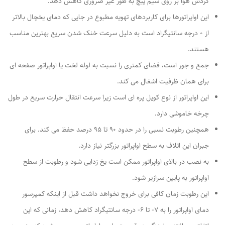
گردش هوا بر روی سیم پیچ به طور غیر ضروری کاهش دهد.
این اواپراتورها برای کاربردهای تهویه مطبوع در جایی که دمای یخچال بالاتر
از 0 درجه سانتیگراد است به دلیل سرعت خنک شدن سریع بهترین مناسب
هستند.
جمع و جور است، فضای کمتری را نسبت به لوله لخت یا اواپراتور صفحه ای
برای همان ظرفیت اشغال می کند.
این اواپراتور از نوع کویل پره ای است زیرا سرعت انتقال حرارت سریع در طول
چرخه خاموشی دارد.
همچنین رطوبت نسبی را در حدود 90 تا 95 درصد حفظ می کند. برای
جبران این اتلاف به سطح اواپراتور بزرگتر نیاز دارد.
به نصب در بالای اواپراتور ممکن است یخ زدایی شود و رطوبت از سطح
اواپراتور به پایین سرازیر شود.
این رطوبت زمان کافی برای خروج نخواهد داشت قبل از اینکه کمپرسور
دمای اواپراتور را به 7- تا 6- درجه سانتیگراد کاهش دهد، زمانی که این