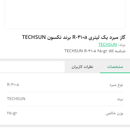
گاز مبرد یک لیتری R-410a برند تکسون TECHSUN
برند:
TECHSUN
شناسه کالا
TECHSUN R-410a 650gr
مشخصات
نظرات کاربران
نوع مبرد
R-410a
برند
TECHSUN
وزن خالص
650gr