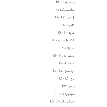
پاناسونیک؛ k2
سامسونگ؛ k5
ال جی؛ k10, k2
کنوود؛ K10
دوو؛ K10, K2
الکترواستیل؛ K10
اسنوا؛ K10
امرسان؛ K10, K5
هیمالیا؛ k10
نیکسان؛ k10, k5
ارج؛ k50 k5
پارس؛ k3
سینجر؛ k10, k5
جنرال الکتریک؛ k5