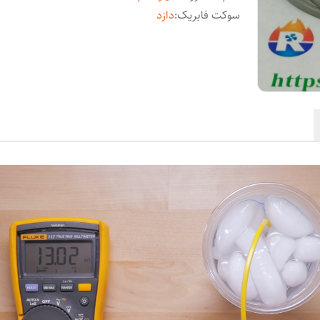
سوکت فابریک
:
دازد