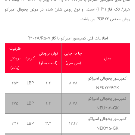
هرتز/ تک فاز (HP1) است. و نوع روغن شارژ شده در موتور یخچال امبراکو
روغن معدنی POE22 می باشد.
اطلاعات فنی کمپرسور امبراکو با گاز R404A/R507
ظرفیت
جا به جایی
توان برودتی
مدل
کاربرد
برودتی
(سی سی)
(اسب بخار)
(وات)
کمپرسور یخچالی امبراکو
253
LBP
1.2
8.78
NEK2134GK
کمپرسور یخچالی امبراکو
275
LBP
1.2
8.78
NEU2140GK
کمپرسور یخچالی امبراکو
346
LBP
3.4
12.12
NEK2150GK