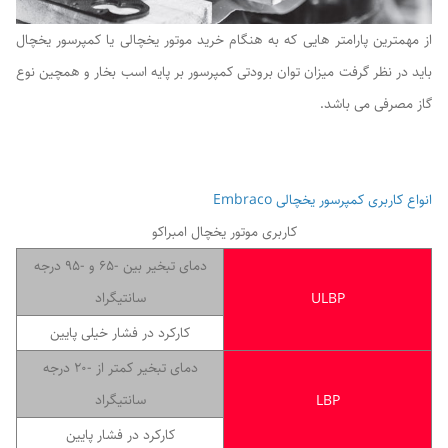
از مهمترین پارامتر هایی که به هنگام خرید موتور یخچالی یا کمپرسور یخچال
باید در نظر گرفت میزان توان برودتی کمپرسور بر پایه اسب بخار و همچین نوع
گاز مصرفی می باشد.
انواع کاربری کمپرسور یخچالی Embraco
کاربری موتور یخچال امبراکو
دمای تبخیر بین -65 و -95 درجه
سانتیگراد
ULBP
کارکرد در فشار خیلی پایین
دمای تبخیر کمتر از -20 درجه
سانتیگراد
LBP
کارکرد در فشار پایین