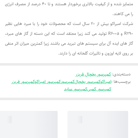
متمایز شده و از کیفیت بالاتری برخوردار هستند و تا 40 درصد از مصرف انرژی
را می کاهند.
شرکت امبراکو بیش از 20 سال است که محصولات خود را با مبرد هایی نظیر
R290 و R600a تولید می کند زیرا معتقد است که این دسته از گاز های مبرد،
گاز های ایده آل برای سیستم های تبرید می باشند زیرا کمترین میزان اثر منفی
بر روی لایه اوزون و تاثیرات گلخانه ای را دارند.
دسته‌بندی
:
کمپرسور یخچال فریزر
برچسب‌ها :
امبراکو
کمپرسور یخچال
کمپرسور
کمپرسور امبراکو
کمپرسور فریزر
کمپرسور کمبی
کمپرسور ساید