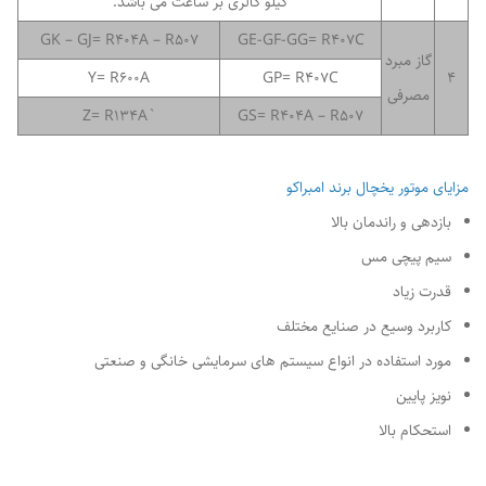
کیلو کالری بر ساعت می باشد.
GK – GJ= R404A – R507
GE-GF-GG= R407C
گاز مبرد
Y= R600A
GP= R407C
4
مصرفی
`Z= R134A
GS= R404A – R507
مزایای موتور یخچال برند امبراکو
بازدهی و راندمان بالا
سیم پیچی مس
قدرت زیاد
کاربرد وسیع در صنایع مختلف
مورد استفاده در انواع سیستم های سرمایشی خانگی و صنعتی
نویز پایین
استحکام بالا