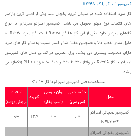
کمپرسور امبراکو با گاز R134A
گاز مورد استفاده شده در سیکل تبرید یخچال شما یکی از اصلی ترین پارامتر
های انتخاب نوع موتور یخچال می باشد. کمپرسور امبراکو سازگاری با انواع
گازهای مبرد را دارد. یکی از این گاز ها گاز R134a است. گاز مبرد R134a به
دلیل دمای تقطیر بالا و همچنین مقدار شارژ کمتر نسبت به سایر گاز های مبرد
دارای محبوبت بیشتری می باشد. برق مصرفی در تمامی مدل های کمپرسور
امبراکو با گاز R134A در ولتاژ 220 تا 240 ولت / 50 هرتز / 1 PH (تکفاز) می
باشد.
مشخصات فنی کمپرسور امبراکو با گاز R134A
جا به جایی
توان برودتی
ظرفیت
مدل
کاربرد
(سی سی)
(اسب بخار)
برودتی (وات)
کمپرسور یخچالی امبراکو
93
LBP
1.5
7.4
NEK1116Z
کمپرسور یخچالی امبراکو