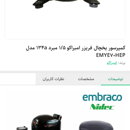
کمپرسور یخچال فریزر امبراکو 1/5 مبرد 134a مدل
EMYE70HEP
برند:
امبراکو
توضیحات
مشخصات
نظرات کاربران