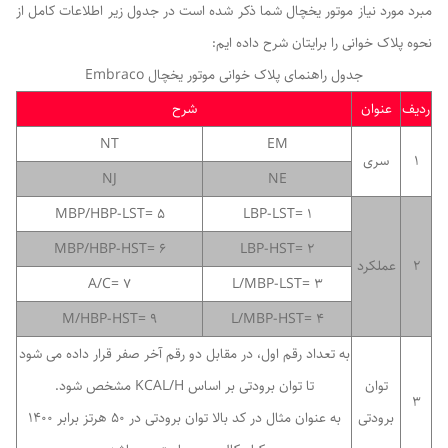
مبرد مورد نیاز موتور یخچال شما ذکر شده است در جدول زیر اطلاعات کامل از
نحوه پلاک خوانی را برایتان شرح داده ایم:
جدول راهنمای پلاک خوانی موتور یخچال Embraco
ردیف
عنوان
شرح
NT
EM
1
سری
NJ
NE
5 =MBP/HBP-LST
LBP-LST= 1
6 =MBP/HBP-HST
2 =LBP-HST
2
عملکرد
7 =A/C
3 =L/MBP-LST
9 =M/HBP-HST
4 =L/MBP-HST
به تعداد رقم اول، در مقابل دو رقم آخر صفر قرار داده می شود
توان
تا توان برودتی بر اساس KCAL/H مشخص شود.
3
برودتی
به عنوان مثال در کد بالا توان برودتی در 50 هرتز برابر 1400