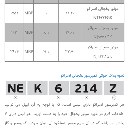
موتور یخچالی امبراکو
1752
MBP
1
22.40
NT6226GK
موتور یخچال امبراکو
1911
MBP
1 ½
26.01
NJ9232GK
موتور یخچال امبراکو
2424
MBP
1 ½
32.70
NJ9238GK
نحوه پلاک خوانی کمپرسور یخچالی امبراکو
هر کمپرسور امبراکو دارای لیبلی است، که با توجه به آن لیبل می توانید
اطلاعات لازم در مورد موتور یخچال خود را به دست آورید. هر لیبل دارای 4
بخش می باشد که در آن سری موتور، عملکرد آن، توان برودتی کمپرسور و گاز