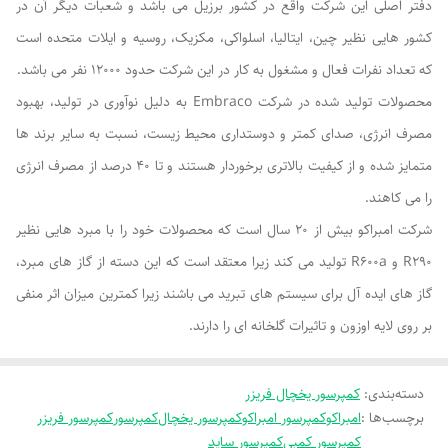
دفتر اصلی این شرکت واقع در کشور برزیل می باشد و شعبات دیگر آن در
کشور هایی نظیر چین، ایتالیا، اسلواکی، مکزیک، روسیه و ایلات متحده است
که تعداد نفرات فعال و مشغول به کار در این شرکت حدود 12000 نفر می باشد.
محصولات تولید شده در شرکت Embraco به دلیل نوآوری در تولید، بهبود
مصرف انرژی، صدای کمتر و دوستداری محیط زیست، نسبت به سایر برند ها
متمایز شده و از کیفیت بالاتری برخوردار هستند و تا 40 درصد از مصرف انرژی
را می کاهند.
شرکت امبراکو بیش از 20 سال است که محصولات خود را با مبرد هایی نظیر
R290 و R600a تولید می کند زیرا معتقد است که این دسته از گاز های مبرد،
گاز های ایده آل برای سیستم های تبرید می باشند زیرا کمترین میزان اثر منفی
بر روی لایه اوزون و تاثیرات گلخانه ای را دارند.
دسته‌بندی
:
کمپرسور یخچال فریزر
برچسب‌ها :
امبراکو
کمپرسور امبراکو
کمپرسور یخچال
کمپرسور
کمپرسور فریزر
کمپرسور کمبی
کمپرسور ساید