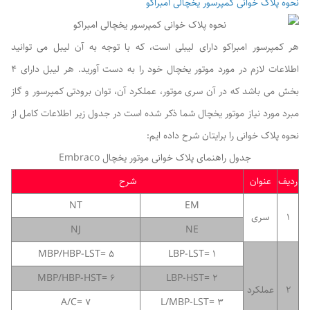
نحوه پلاک خوانی کمپرسور یخچالی امبراکو
هر کمپرسور امبراکو دارای لیبلی است، که با توجه به آن لیبل می توانید
اطلاعات لازم در مورد موتور یخچال خود را به دست آورید. هر لیبل دارای 4
بخش می باشد که در آن سری موتور، عملکرد آن، توان برودتی کمپرسور و گاز
مبرد مورد نیاز موتور یخچال شما ذکر شده است در جدول زیر اطلاعات کامل از
نحوه پلاک خوانی را برایتان شرح داده ایم:
جدول راهنمای پلاک خوانی موتور یخچال Embraco
ردیف
عنوان
شرح
NT
EM
1
سری
NJ
NE
5 =MBP/HBP-LST
LBP-LST= 1
6 =MBP/HBP-HST
2 =LBP-HST
2
عملکرد
7 =A/C
3 =L/MBP-LST