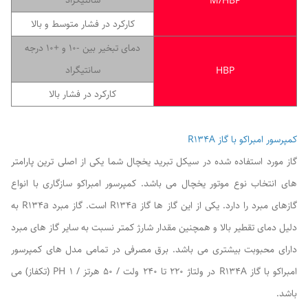
سانتیگراد
M/HBP
کارکرد در فشار متوسط و بالا
دمای تبخیر بین -10 و +10 درجه
سانتیگراد
HBP
کارکرد در فشار بالا
کمپرسور امبراکو با گاز R134A
گاز مورد استفاده شده در سیکل تبرید یخچال شما یکی از اصلی ترین پارامتر
های انتخاب نوع موتور یخچال می باشد. کمپرسور امبراکو سازگاری با انواع
گازهای مبرد را دارد. یکی از این گاز ها گاز R134a است. گاز مبرد R134a به
دلیل دمای تقطیر بالا و همچنین مقدار شارژ کمتر نسبت به سایر گاز های مبرد
دارای محبوبت بیشتری می باشد. برق مصرفی در تمامی مدل های کمپرسور
امبراکو با گاز R134A در ولتاژ 220 تا 240 ولت / 50 هرتز / 1 PH (تکفاز) می
باشد.