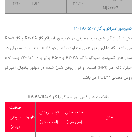
2610
HBP
1
34.40
NJ6226Z
کمپرسور امبراکو با گاز R404A/R507
یکی دیگر از گاز های مبرد مصرفی در کمپرسور امبراکو گاز R404A و گاز R507
می باشد، که دارای مدل هایی متفاوت با این دو گاز هستند. برق مصرفی در
مدل های کمپرسور امبراکو با گاز R404A و R507 برابر با 220 تا 240 ولت /50
هرتز/ تک فاز (HP1) است. و نوع روغن شارژ شده در موتور یخچال امبراکو
روغن معدنی POE22 می باشد.
اطلاعات فنی کمپرسور امبراکو با گاز R404A/R507
ظرفیت
جا به جایی
توان برودتی
مدل
کاربرد
برودتی
(سی سی)
(اسب بخار)
(وات)