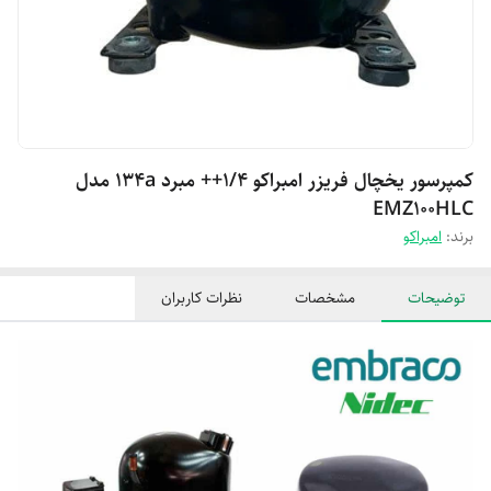
کمپرسور یخچال فریزر امبراکو 1/4++ مبرد 134a مدل
EMZ100HLC
برند:
امبراکو
توضیحات
مشخصات
نظرات کاربران