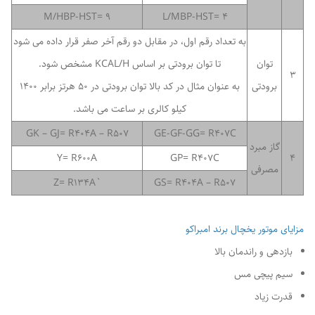
9 =M/HBP-HST
4 =L/MBP-HST
به تعداد رقم اول، در مقابل دو رقم آخر صفر قرار داده می شود
توان
تا توان برودتی بر اساس KCAL/H مشخص شود.
3
برودتی
به عنوان مثال در کد بالا توان برودتی در 50 هرتز برابر 1400
کیلو کالری بر ساعت می باشد.
GK – GJ= R404A – R507
GE-GF-GG= R407C
گاز مبرد
Y= R600A
GP= R407C
4
مصرفی
`Z= R134A
GS= R404A – R507
مزایای موتور یخچال برند امبراکو
بازدهی و راندمان بالا
سیم پیچی مس
قدرت زیاد