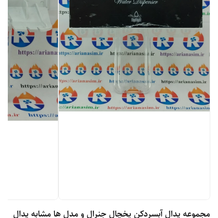
مجموعه پدال آبسردکن یخچال جنرال و مدل ها مشابه پدال