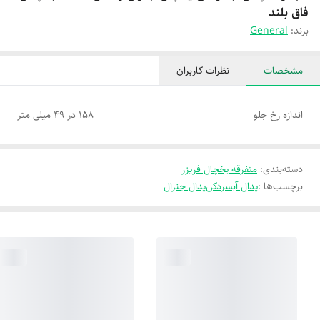
فاق بلند
برند:
General
مشخصات
نظرات کاربران
اندازه رخ جلو
158 در 49 میلی متر
دسته‌بندی
:
متفرقه یخچال فریزر
برچسب‌ها :
پدال آبسردکن
پدال جنرال