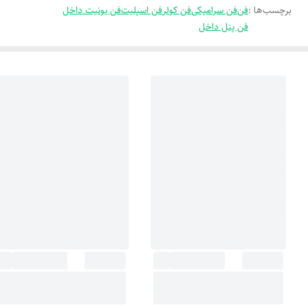
برچسب‌ها :
فن
فن سرامیکی
فن کولر
فن اسپلیت
فن یونیت داخل
فن پنل داخل