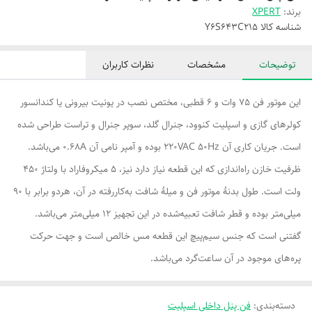
برند:
XPERT
شناسه کالا
Y6S643C215
توضیحات
مشخصات
نظرات کاربران
این موتور فن 75 وات و 6 قطبی، مختص نصب در یونیت بیرونی یا کندانسور
کولرهای گازی و اسپلیت کنوود، جنرال گلد، سوپر جنرال و تراست طراحی شده
است. جریان کاری آن 220VAC 50Hz بوده و آمپر نامی آن 0.68A می‌باشد.
ظرفیت خازن راه‌اندازی که این قطعه نیاز دارد نیز، 5 میکروفاراد با ولتاژ 450
ولت است. طول بدنۀ موتور فن و میلۀ شافت به‌کاررفته در آن، هردو برابر با 90
‌میلی‌متر بوده و قطر شافت تعبیه‌شده در این تجهیز 12 میلی‌متر می‌باشد.
گفتنی است که جنس سیم‌پیچ این قطعه مس خالص است و جهت حرکت
پره‌های موجود در آن ساعت‌گرد می‌باشد.
دسته‌بندی
:
فن پنل داخلی اسپلیت