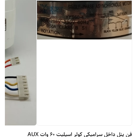
فن پنل داخل سرامیکی کولر اسپلیت 60 وات AUX