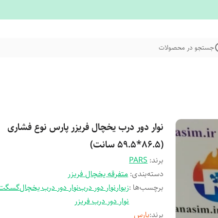
جستجو در محصولات
نوار دور درب یخچال فریزر پارس نوع فشاری
(86.5*59.5 سانت)
برند:
PARS
دسته‌بندی
:
متفرقه یخچال فریزر
برچسب‌ها :
زیوار
نوار دور درب
نوار دور درب یخچال
گسگت
نوار دور درب فریزر
برند
:
پارس