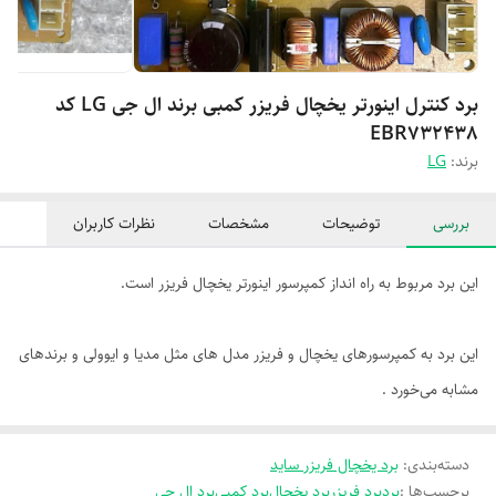
برد کنترل اینورتر یخچال فریزر کمبی برند ال جی LG کد
EBR732438
برند:
LG
بررسی
توضیحات
مشخصات
نظرات کاربران
این برد مربوط به راه انداز کمپرسور اینورتر یخچال فریزر است.
این برد به کمپرسورهای یخچال و فریزر مدل های مثل مدیا و ایوولی و برندهای
مشابه می‌خورد .
دسته‌بندی
:
برد یخچال فریزر ساید
برچسب‌ها :
برد
برد فریزر
برد یخچال
برد کمبی
برد ال جی