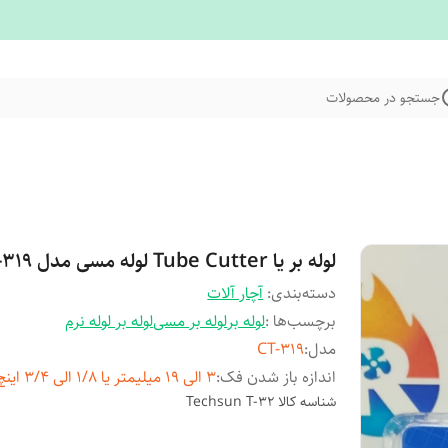
جستجو در محصولات
لوله بر یا Tube Cutter لوله مسی مدل CT-319
دسته‌بندی
:
آچار آلات
برچسب‌ها :
لوله بر
لوله بر مسی
لوله بر لوله نرم
مدل
:
CT-319
اندازه باز شدن فک
:
3 الی 19 میلیمتر یا 1/8 الی 3/4 اینچ
شناسه کالا
Techsun T-32