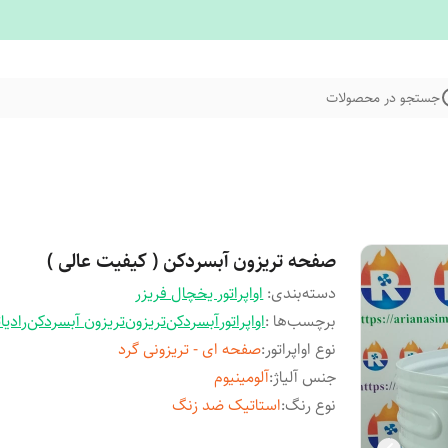
جستجو در محصولات
صفحه تریزون آبسردکن ( کیفیت عالی )
دسته‌بندی
:
اواپراتور یخچال فریزر
برچسب‌ها :
اواپراتور
آبسردکن
تریزون
تریزون آبسردکن
رادیات
نوع اواپراتور
:
صفحه ای - تریزونی گرد
جنس آلیاژ
:
آلومینیوم
نوع رنگ
:
استاتیک ضد زنگ