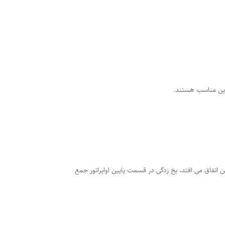
را به 7- تا 6- درجه سانتیگراد کاهش دهد، زمانی که این اتفاق می افتد، یخ زدگی در قسمت پایین اواپراتور جمع