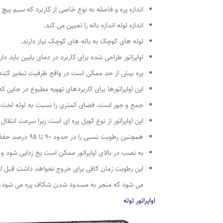
اندازه پره و فاصله به نوع خاصی از کاربرد که سیم پی
اندازه لوله اندازه باله را تعیین می کند.
لوله های کوچک به باله های کوچک نیاز دارند.
اواپراتور طراحی شده برای کاربرد در دمای پایین باید
پره بیش از حد ممکن است در واقع ظرفیت تبخیر کنند
این اواپراتورها برای کاربردهای تهویه مطبوع در جایی که دمای یخچال بالاتر از 0 درجه سانتیگراد است به د
جمع و جور است، فضای کمتری را نسبت به لوله لخت یا
این اواپراتور از نوع کویل پره ای است زیرا سرعت انتق
همچنین رطوبت نسبی را در حدود 90 تا 95 درصد حفظ می کند. برای جبران این اتلاف به سطح اواپراتور بزرگتر نیاز دارد.
به نصب در بالای اواپراتور ممکن است یخ زدایی شود و ر
می شود که منجر به مسدود شدن شکاف پره می شود. بنا
اواپراتور لوله