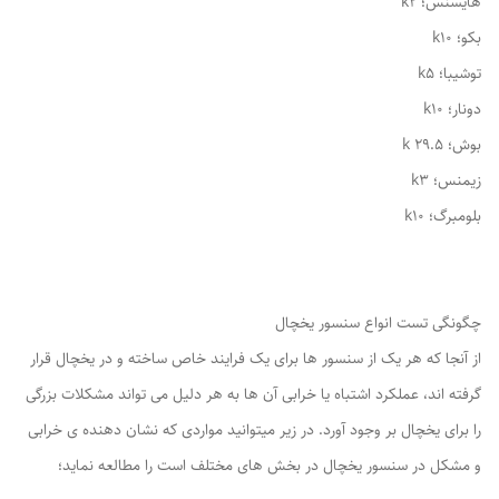
هایسنس؛ k2
بکو؛ k10
توشیبا؛ k5
دونار؛ k10
بوش؛ k 29.5
زیمنس؛ k3
بلومبرگ؛ k10
چگونگی تست انواع سنسور یخچال
از آنجا که هر یک از سنسور ها برای یک فرایند خاص ساخته و در یخچال قرار
گرفته اند، عملکرد اشتباه یا خرابی آن ها به هر دلیل می تواند مشکلات بزرگی
را برای یخچال بر وجود آورد. در زیر میتوانید مواردی که نشان دهنده ی خرابی
و مشکل در سنسور یخچال در بخش های مختلف است را مطالعه نماید؛