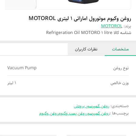
روغن وکیوم موتورول اماراتی 1 لیتری MOTOROL
برند:
MOTOROL
شناسه کالا
Refrigeration Oil MOTORO 1 litre
مشخصات
نظرات کاربران
نوع روغن
Vacuum Pump
وزن خالص
1 لیتر
دسته‌بندی
:
روغن کمپرسور برودتی
برچسب‌ها :
روغن کمپرسور
روغن پمپ وکیوم
روغن وکیوم