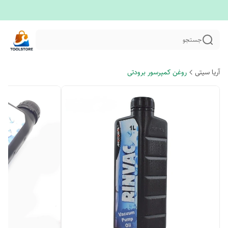
جستجو
آریا سیتی
روغن کمپرسور برودتی