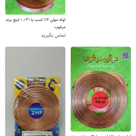
لوله موئی 1/6 اسب یا 0.031 اینچ برند
مرغوب
تماس بگیرید