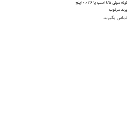
لوله موئی 1/5 اسب یا 0.036 اینچ
برند مرغوب
تماس بگیرید