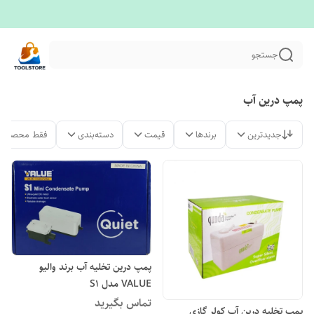
جستجو
پمپ درین آب
جدیدترین
برندها
قیمت
دسته‌بندی
فقط محصولات
پمپ درین تخلیه آب برند والیو
VALUE مدل S1
تماس بگیرید
پمپ تخلیه درین آب کولر گازی