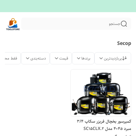
جستجو
Secop
پربازدیدترین
برندها
قیمت
دسته‌بندی
فقط محصول
کمپرسور یخچال فریزر سکاپ 3/4
مبرد 404a مدل SC15CLX.2