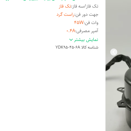
تک فاز/سه فاز
:
تک فاز
جهت دور فن
:
راست گرد
وات فن
:
45W
آمپر مصرفی
:
0.4A
طول شفت بدون گردگیر
:
65mm یا 2.5in
نمایش بیشتر
قطر شفت
:
8mm یا 0.31in
شناسه کالا
YDK95-45-6A