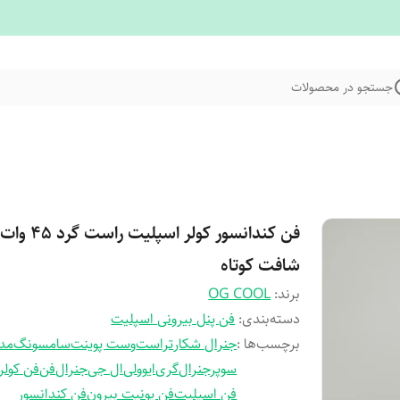
جستجو در محصولات
فن کندانسور کولر اسپلیت راست گرد 45 وات
شافت کوتاه
برند:
OG COOL
دسته‌بندی
:
فن پنل بیرونی اسپلیت
برچسب‌ها :
جنرال شکار
تراست
وست پوینت
سامسونگ
مدی
سوپرجنرال
گری
ایوولی
ال جی
جنرال
فن
فن کولر
فن اسپلیت
فن یونیت بیرون
فن کندانسور