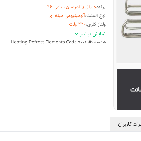
برند
:
جنرال یا امرسان سامی ۴۶
نوع المنت
:
آلومینیومی میله ای
ولتاژ کاری
:
۲۲۰ ولت
وات المنت
:
280W
نمایش بیشتر
ابعاد طول و عرض
:
۳۵ در ۳۹ سانتی متر
شناسه کالا
Heating Defrost Elements Code 9701
رات کاربران