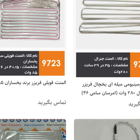
المنت فویلی فریزر برند یخساران 85 وات
مینیومی میله ای یخچال فریزر
امی ۴۶)
تماس بگیرید
یرید