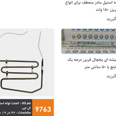
ه استیل مادر منعطف برای انواع
15 وات
یرید
شه ای یخچال فریزر درجه یک
یرید