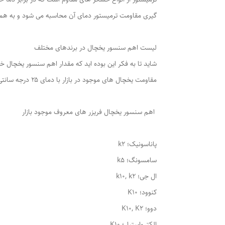
گیری مقاومت ترمیستور دمای آن محاسبه می شود و به همی
لیست اهم سنسور یخچال در برندهای مختلف
شاید تا به فکر این بوده اید که مقدار اهم سنسور یخچال خو
مقاومت یخچال های موجود در بازار با دمای ۲۵ درجه سانتی گراد بیشتر آشنا شوید.
اهم سنسور یخچال فریزر های معروف موجود بازار
پاناسونیک؛ k2
سامسونگ؛ k5
ال جی؛ k10, k2
کنوود؛ K10
دوو؛ K10, K2
الکترواستیل؛ K10