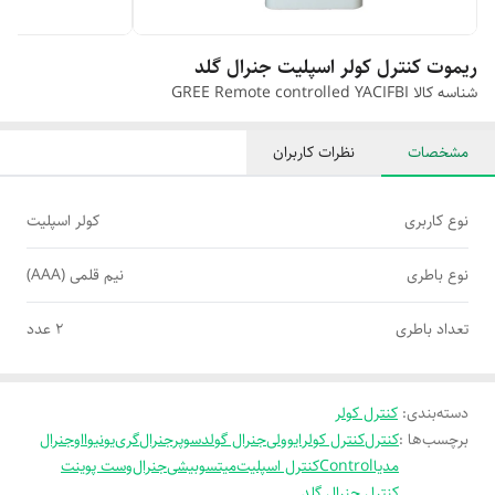
ریموت کنترل کولر اسپلیت جنرال گلد
شناسه کالا
GREE Remote controlled YACIFBI
مشخصات
نظرات کاربران
نوع کاربری
کولر اسپلیت
نوع باطری
نیم قلمی (AAA)
تعداد باطری
۲ عدد
دسته‌بندی
:
کنترل کولر
برچسب‌ها :
کنترل
کنترل کولر
ایوولی
جنرال گولد
سوپرجنرال
گری
یونیوا
اوجنرال
مدیا
Control
کنترل اسپلیت
میتسوبیشی
جنرال
وست پوینت
کنترل جنرال گلد