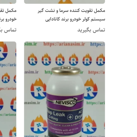
مکمل تقویت کننده سرما و نشت گیر
مکمل تقو
سیستم کولر خودرو برند کانادایی
NEVISCO مدل Stop Leak + A/C
Dryer
تماس بگیرید
تماس بگ
Dryer