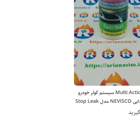
مکمل Multi Action سیستم کولر خودرو
برند کانادایی NEVISCO مدل Stop Leak
مت عمده)
یرید