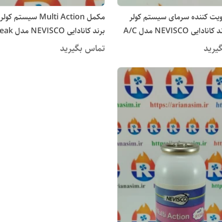
یت کننده سرمای سیستم کولر
مکمل Multi Action سیستم
خودرو برند کانادایی NEVISCO مدل A/C
برند کانادایی
+ A/C Dryer
یرید
تماس بگیرید