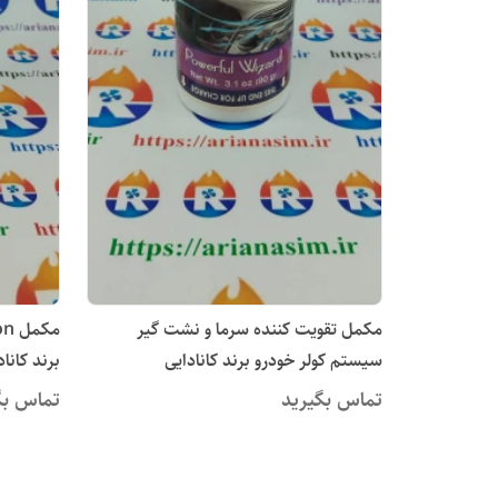
مکمل تقویت کننده سرما و نشت گیر
سیستم کولر خودرو برند کانادایی
NEVISCO مدل Stop Leak + A/C
+ A/C Dryer (قی
تماس بگیرید
تماس بگ
Dryer (قیمت عمده)