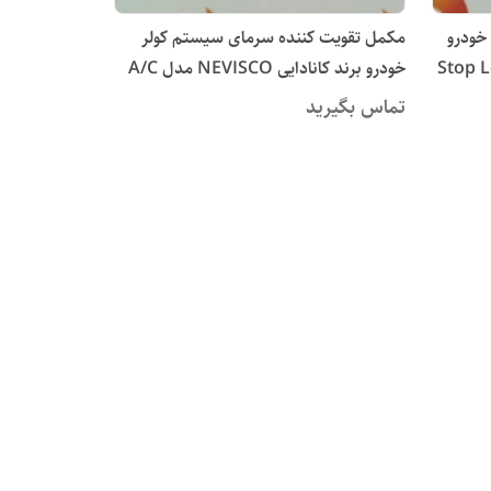
 کولر خودرو
مکمل تقویت کننده سرمای سیستم کولر
 NEVISCO مدل Stop Leak
خودرو برند کانادایی NEVISCO مدل A/C
Dryer (قیمت عمده)
تماس بگیرید