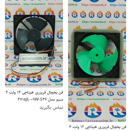
فن یخچال فریزری هیتاچی ۱۴ ولت 4
سیم مدل 4715JL-09W-S46
تماس بگیرید
فن یخچال فریزری هیتاچی ۱۲ ولت 4