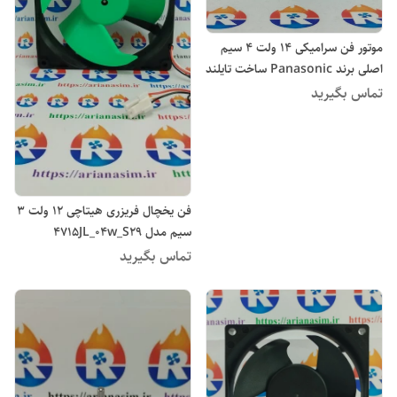
موتور فن سرامیکی ۱4 ولت ۴ سیم
اصلی برند Panasonic ساخت تایلند
مدل FDQM002H6 یخچال فریزر
تماس بگیرید
هیتاچی
فن یخچال فریزری هیتاچی ۱۲ ولت 3
سیم مدل 4715JL_04w_S29
تماس بگیرید